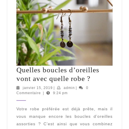
Quelles boucles d’oreilles
Quelles
vont avec quelle robe ?
boucles
janvier
admin
janvier 15, 2019
|
admin
|
0
15,
Commentaire
|
9:24 pm
d’oreilles
2019
vont
Votre robe préférée est déjà prête, mais il
avec
vous manque encore les boucles d’oreilles
quelle
assorties ? C’est ainsi que vous combinez