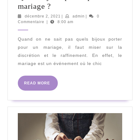
Quels
mariage ?
bijoux
décembre
admin
décembre 2, 2021
|
admin
|
0
2,
Commentaire
|
8:00 am
porter
2021
pour
Quand on ne sait pas quels bijoux porter
un
pour un mariage, il faut miser sur la
mariage
discrétion et le raffinement. En effet, le
?
mariage est un événement où le chic
READ
READ MORE
MORE