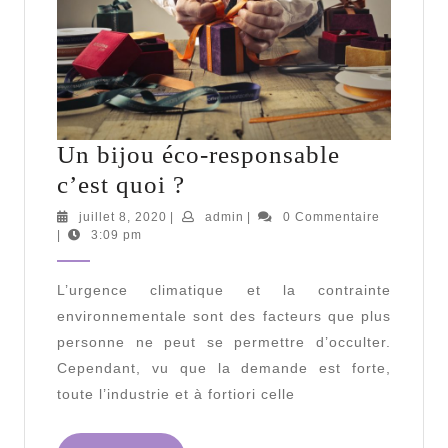
Un bijou éco-responsable
Un
c’est quoi ?
bijou
juillet
admin
juillet 8, 2020
|
admin
|
0 Commentaire
8,
|
3:09 pm
éco-
2020
responsable
L’urgence climatique et la contrainte
c’est
environnementale sont des facteurs que plus
quoi
personne ne peut se permettre d’occulter.
?
Cependant, vu que la demande est forte,
toute l’industrie et à fortiori celle