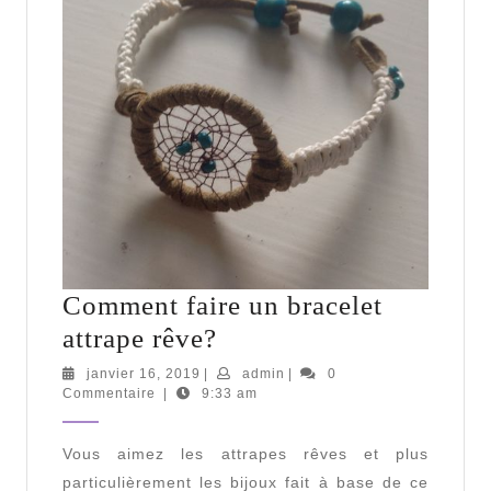
Comment faire un bracelet
Comment
attrape rêve?
faire
janvier
admin
janvier 16, 2019
|
admin
|
0
16,
Commentaire
|
9:33 am
un
2019
bracelet
Vous aimez les attrapes rêves et plus
attrape
particulièrement les bijoux fait à base de ce