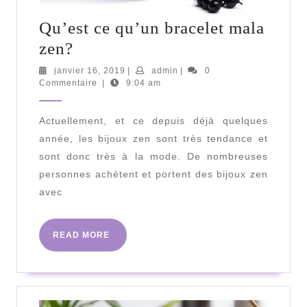
Qu’est ce qu’un bracelet mala
Qu’est
zen?
ce
janvier
admin
janvier 16, 2019
|
admin
|
0
16,
Commentaire
|
9:04 am
qu’un
2019
bracelet
Actuellement, et ce depuis déjà quelques
mala
année, les bijoux zen sont très tendance et
zen?
sont donc très à la mode. De nombreuses
personnes achètent et portent des bijoux zen
avec
READ
READ MORE
MORE