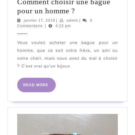
Comment choisir une bague
Comment
pour un homme ?
choisir
janvier
admin
janvier 17, 2019
|
admin
|
0
17,
Commentaire
|
4:22 pm
une
2019
bague
Vous voulez acheter une bague pour un
pour
homme, que ce soit votre frère, un ami ou
un
votre chéri, mais vous avez du mal à choisir
homme
? C’est vrai qu’un bijoux
?
READ
READ MORE
MORE