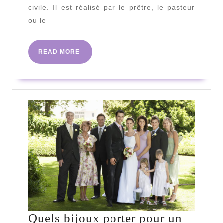
votre
civile. Il est réalisé par le prêtre, le pasteur
médaille
ou le
de
baptême
READ
READ MORE
MORE
?
Quels bijoux porter pour un