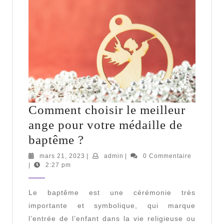
Comment choisir le meilleur
ange pour votre médaille de
Comment
baptême ?
choisir
mars
admin
mars 21, 2023
|
admin
|
0 Commentaire
21,
|
2:27 pm
le
2023
meilleur
Le baptême est une cérémonie très
ange
importante et symbolique, qui marque
pour
l’entrée de l’enfant dans la vie religieuse ou