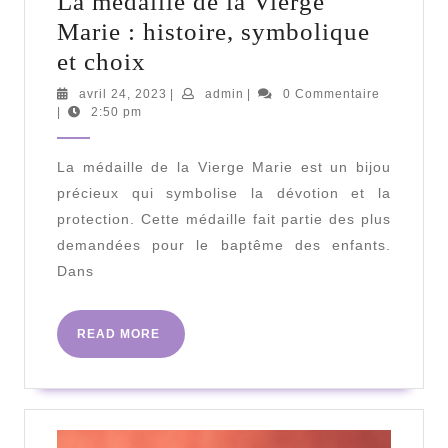
La médaille de la Vierge
Marie : histoire, symbolique
La
et choix
médaille
avril
admin
avril 24, 2023
|
admin
|
0 Commentaire
24,
|
2:50 pm
de
2023
la
La médaille de la Vierge Marie est un bijou
Vierge
précieux qui symbolise la dévotion et la
Marie
protection. Cette médaille fait partie des plus
:
demandées pour le baptême des enfants.
histoire,
Dans
symbolique
et
READ
READ MORE
MORE
choix