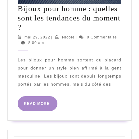
Bijoux pour homme : quelles
sont les tendances du moment
Bijoux
?
pour
mai
Nicole
mai 29, 2022
|
Nicole
|
0 Commentaire
29,
|
8:00 am
homme
2022
:
Les bijoux pour homme sortent du placard
quelles
pour donner un style bien affirmé à la gent
sont
masculine. Les bijoux sont depuis longtemps
les
portés par les hommes, mais du côté des
tendances
du
READ
READ MORE
moment
MORE
?